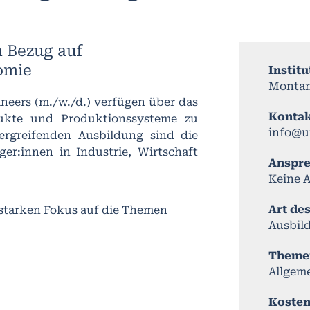
n Bezug auf
omie
Institu
Montan
ineers (m./w./d.) verfügen über das
Konta
dukte und Produktionssysteme zu
info@u
ergreifenden Ausbildung sind die
er:innen in Industrie, Wirtschaft
Anspr
Keine 
Art de
 starken Fokus auf die Themen
Ausbil
Theme
Allgem
Koste