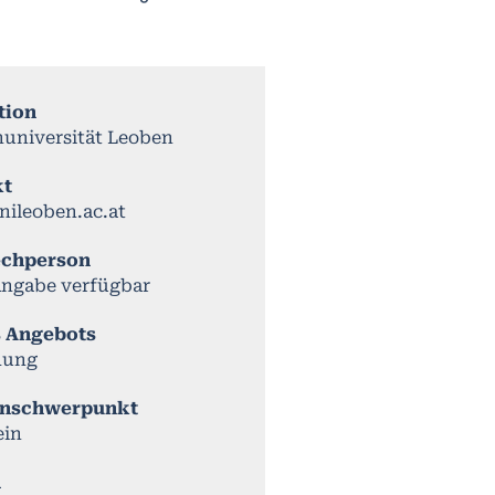
tion
universität Leoben
kt
nileoben.ac.at
echperson
Angabe verfügbar
s Angebots
dung
nschwerpunkt
ein
n