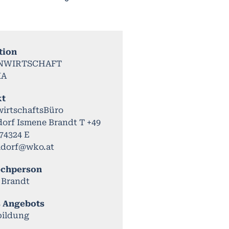
tion
NWIRTSCHAFT
IA
kt
irtschaftsBüro
dorf Ismene Brandt T +49
74324 E
ldorf@wko.at
echperson
 Brandt
s Angebots
bildung