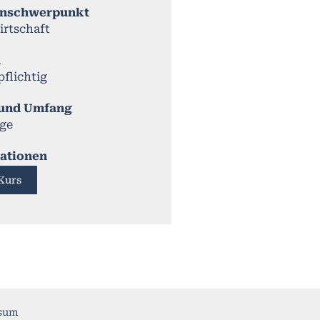
nschwerpunkt
irtschaft
n
flichtig
 und Umfang
age
ationen
Kurs
sum