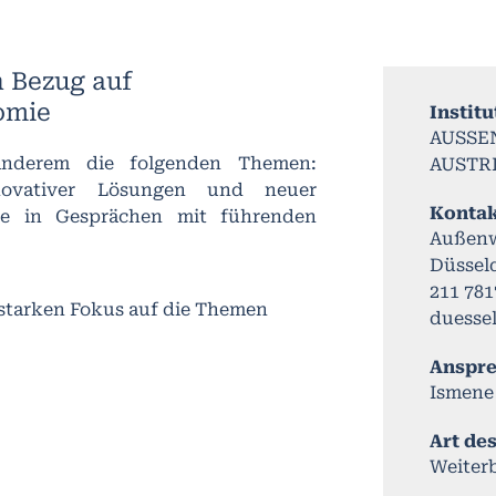
n Bezug auf
omie
Institu
AUSSE
 anderem die folgenden Themen:
AUSTR
novativer Lösungen und neuer
Konta
kte in Gesprächen mit führenden
Außenw
Düssel
211 781
 starken Fokus auf die Themen
duesse
Anspr
Ismene
Art de
Weiter