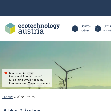
Start-
Umw
seite
nac
Home
»
Alte Links