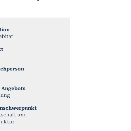
tion
bitat
kt
echperson
s Angebots
dung
nschwerpunkt
tschaft und
ruktur