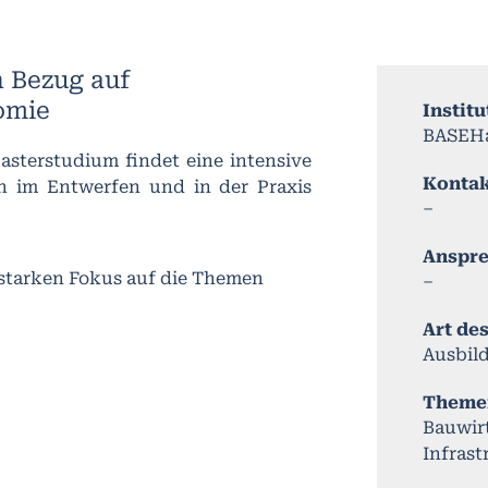
n Bezug auf
omie
Institu
BASEHa
asterstudium findet eine intensive
Konta
en im Entwerfen und in der Praxis
–
Anspr
 starken Fokus auf die Themen
–
Art de
Ausbil
Theme
Bauwir
Infrast