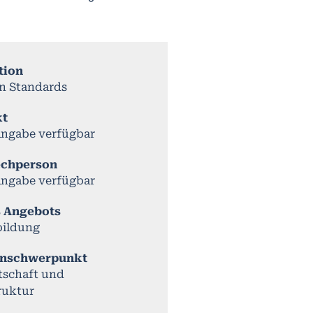
tion
an Standards
kt
Angabe verfügbar
echperson
Angabe verfügbar
s Angebots
bildung
nschwerpunkt
tschaft und
ruktur