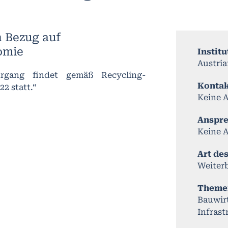
n Bezug auf
omie
Institu
Austri
ehrgang findet gemäß Recycling-
Konta
2 statt.“
Keine 
Anspr
Keine 
Art de
Weiter
Theme
Bauwir
Infrast