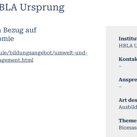
BLA Ursprung
n Bezug auf
omie
Institu
HBLA U
hule/bildungsangebot/umwelt-und-
Konta
agement.html
–
Anspr
–
Art de
Ausbil
Theme
Biomas