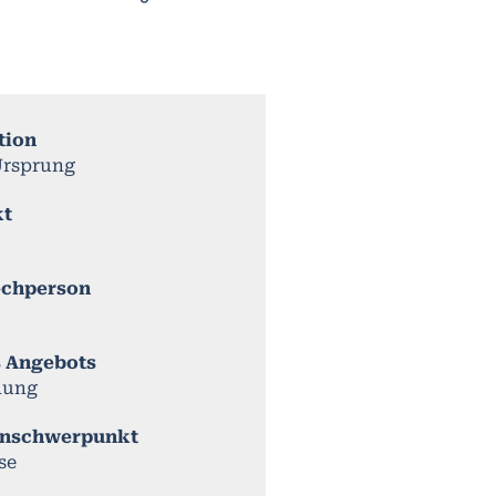
tion
rsprung
kt
echperson
s Angebots
dung
nschwerpunkt
se