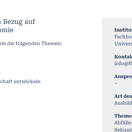
n Bezug auf
omie
Institu
Fachho
rem die folgenden Themen:
Univers
Konta
info@f
Anspr
schaft entwickeln
–
Art de
Ausbil
Theme
Abfäll
Sekund