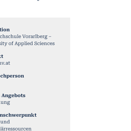
tion
chschule Vorarlberg –
ity of Applied Sciences
kt
hv.at
echperson
s Angebots
dung
nschwerpunkt
e und
ärressourcen