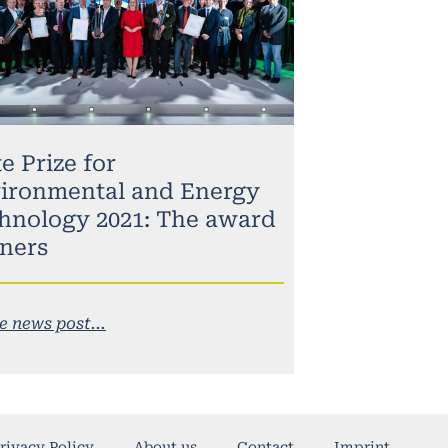
e Prize for
ironmental and Energy
hnology 2021: The award
ners
e news post...
rivacy Policy
About us
Contact
Imprint