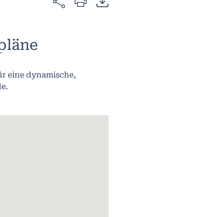
pläne
r eine dynamische,
e.