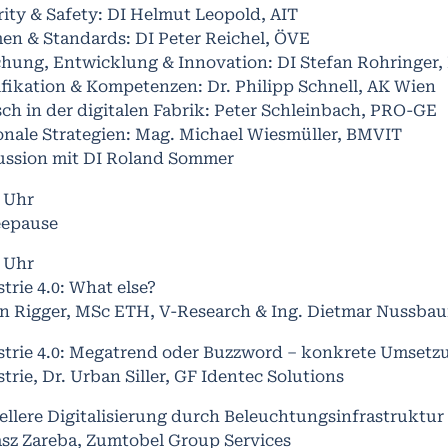
ity & Safety: DI Helmut Leopold, AIT
en & Standards: DI Peter Reichel, ÖVE
chung, Entwicklung & Innovation: DI Stefan Rohringer,
fikation & Kompetenzen: Dr. Philipp Schnell, AK Wien
ch in der digitalen Fabrik: Peter Schleinbach, PRO-GE
onale Strategien: Mag. Michael Wiesmüller, BMVIT
ussion mit DI Roland Sommer
0 Uhr
eepause
0 Uhr
trie 4.0: What else?
n Rigger, MSc ETH, V-Research & Ing. Dietmar Nussb
trie 4.0: Megatrend oder Buzzword – konkrete Umsetzun
trie, Dr. Urban Siller, GF Identec Solutions
llere Digitalisierung durch Beleuchtungsinfrastruktur
sz Zareba, Zumtobel Group Services