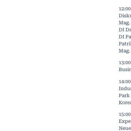
12:0
Disk
Mag.
DI Dr
DI Pa
Patri
Mag.
13:0
Busi
14:0
Indus
Park
Kore
15:0
Exper
Neue