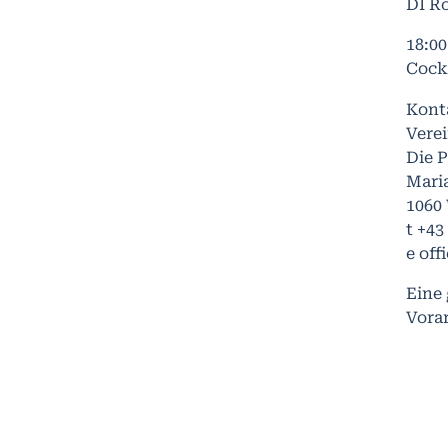
DI Ro
18:0
Cock
Kont
Verei
Die P
Maria
1060
t +43
e off
Eine
Vorar