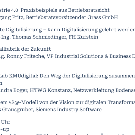
trie 4.0 ­ Praxisbeispiele aus Betriebsratssicht
gang Fritz, Betriebsratsvorsitzender Grass GmbH
e Digitalisierung – Kann Digitalisierung gelehrt werde
.-Ing. Thomas Schmiedinger, FH Kufstein
allfabrik der Zukunft
ng. Ronny Fritsche, VP Industrial Solutions & Business
-Lab KMUdigital: Den Weg der Digitalisierung zusammen
n
andra Boger, HTWG Konstanz, Netzwerkleitung Bodense
em 5S@-­Modell von der Vision zur digitalen Transform
s Grausgruber, Siemens Industry Software
0 Uhr
-up