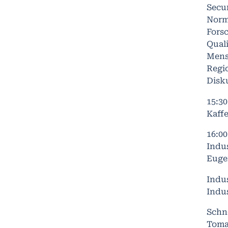
Secur
Norm
Fors
Quali
Mens
Regi
Disk
15:3
Kaff
16:0
Indus
Euge
Indus
Indus
Schne
Toma