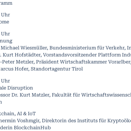
ramm
0 Uhr
ome
0 Uhr
fnung
 Michael Wiesmüller, Bundesministerium für Verkehr, 
. Kurt Hofstädter, Vorstandsvorsitzender Plattform Indu
-Peter Metzler, Präsident Wirtschaftskammer Vorarlber
arcus Hofer, Standortagentur Tirol
0 Uhr
ale Disruption
ssor Dr. Kurt Matzler, Fakultät für Wirtschaftswissensc
n
chain, AI & IoT
Shermin Voshmgir, Direktorin des Instituts für Krypto
derin BlockchainHub