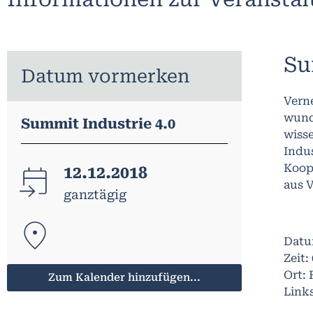
Su
Datum vormerken
Verne
wund
Summit Industrie 4.0
wiss
Indus
Koope
12.12.2018
aus V
ganztägig
Datu
Zeit:
Ort: 
Zum Kalender hinzufügen...
Link