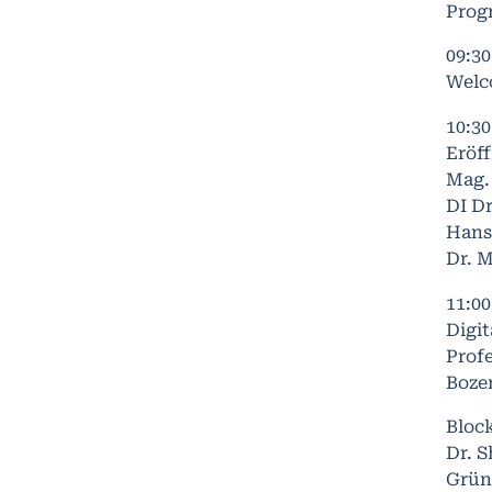
Prog
09:3
Welc
10:3
Eröf
Mag.
DI Dr
Hans
Dr. M
11:0
Digit
Profe
Boze
Block
Dr. 
Grün