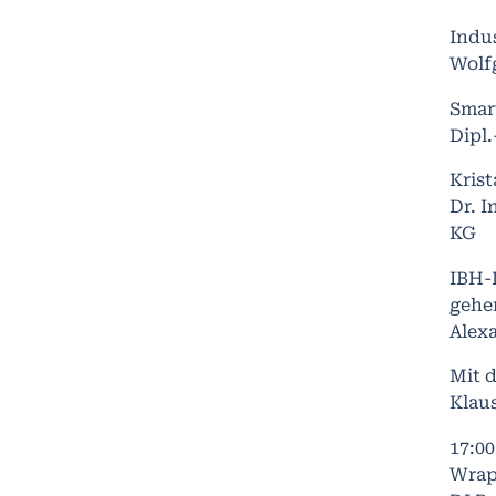
Indus
Wolf
Smart
Dipl
Krist
Dr. I
KG
IBH­
gehe
Alex
Mit d
Klau
17:0
Wrap