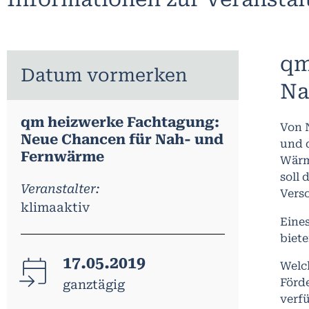
qm
Datum vormerken
Na
qm heizwerke Fachtagung:
Von 
Neue Chancen für Nah- und
und 
Fernwärme
Wärme
soll 
Veranstalter:
Vers
klimaaktiv
Eine
biete
17.05.2019
Welch
Förde
ganztägig
verf