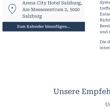
Syst
Arena City Hotel Salzburg,
tref
Am Messezentrum 2, 5020
Entsc
Salzburg
Rich
Bere
Zum Kalender hinzufügen...
und n
Die 
inter
Unsere Empfeh
U