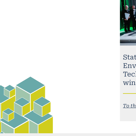
Stat
Env
Tec
win
To th