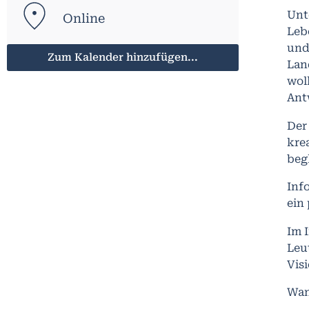
Unt
Online
Leb
und
Zum Kalender hinzufügen...
Lan
wol
Ant
Der
kre
beg
Inf
ein
Im 
Leu
Visi
Wan