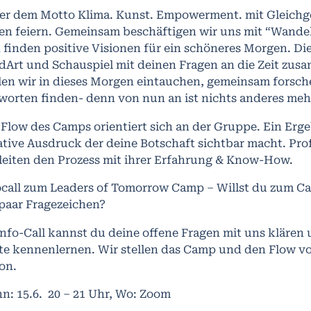
er dem Motto Klima. Kunst. Empowerment. mit Gleichge
en feiern. Gemeinsam beschäftigen wir uns mit “Wandel”
 finden positive Visionen für ein schöneres Morgen. D
dArt und Schauspiel mit deinen Fragen an die Zeit zus
len wir in dieses Morgen eintauchen, gemeinsam forsch
worten finden- denn von nun an ist nichts anderes mehr 
 Flow des Camps orientiert sich an der Gruppe. Ein Erge
ative Ausdruck der deine Botschaft sichtbar macht. Pro
leiten den Prozess mit ihrer Erfahrung & Know-How.
ocall zum Leaders of Tomorrow Camp – Willst du zum C
 paar Fragezeichen?
Info-Call kannst du deine offene Fragen mit uns klären 
te kennenlernen. Wir stellen das Camp und den Flow vo
on.
n: 15.6. 20 – 21 Uhr, Wo: Zoom