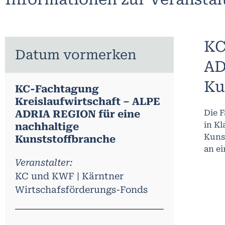
KC
Datum vormerken
AD
Ku
KC-Fachtagung
Kreislaufwirtschaft – ALPE
ADRIA REGION für eine
Die F
in Kl
nachhaltige
Kuns
Kunststoffbranche
an e
Veranstalter:
KC und KWF | Kärntner
Wirtschafsförderungs-Fonds