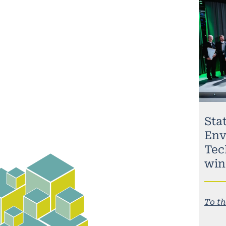
Stat
Env
Tec
win
To th