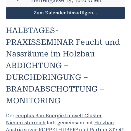
Herrengasse 13, 1010 Wien
Zum Kalender hinzufügen...
HALBTAGES-
PRAXISSEMINAR Feucht und
Nassräume im Holzbau
ABDICHTUNG –
DURCHDRINGUNG –
BRANDABSCHOTTUNG –
MONITORING
Der
ecoplus Bau.Energie.Umwelt Cluster
Niederösterreich
lädt gemeinsam mit
Holzbau
Austria
sowie
KOPPELHUBER² und Partner ZT OG