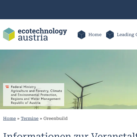
Home
Leading 
Home
»
Termine
»
Greenbuild
Informationen zur Veransta