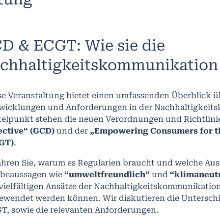
D & ECGT: Wie sie die
chhaltigkeitskommunikation
se Veranstaltung bietet einen umfassenden Überblick üb
wicklungen und Anforderungen in der Nachhaltigkeit
telpunkt stehen die neuen Verordnungen und Richtlini
ective“ (GCD)
und der
„Empowering Consumers for th
GT)
.
ahren Sie, warum es Regularien braucht und welche Aus
beaussagen wie
“umweltfreundlich”
und
“klimaneut
 vielfältigen Ansätze der Nachhaltigkeitskommunikation
ewendet werden können. Wir diskutieren die Untersc
T, sowie die relevanten Anforderungen.