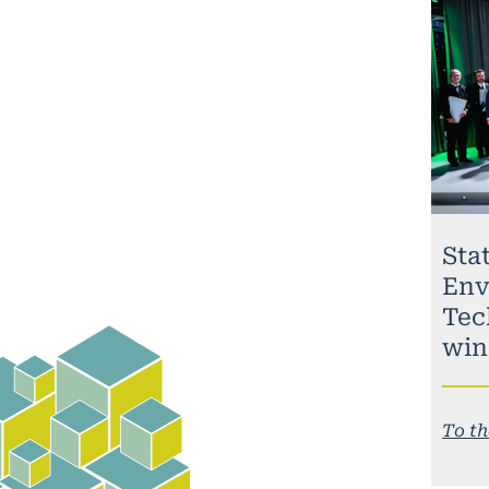
Stat
Env
Tec
win
To th