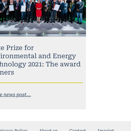
e Prize for
ironmental and Energy
hnology 2021: The award
ners
e news post...
rivacy Policy
About us
Contact
Imprint