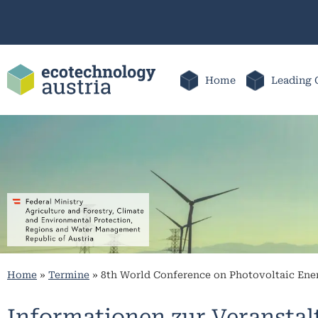
Home
Leading 
Home
»
Termine
»
8th World Conference on Photovoltaic En
Informationen zur Veransta