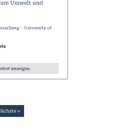
ium Umwelt und
rarlberg – University of
ots
ebot anzeigen
ächste »