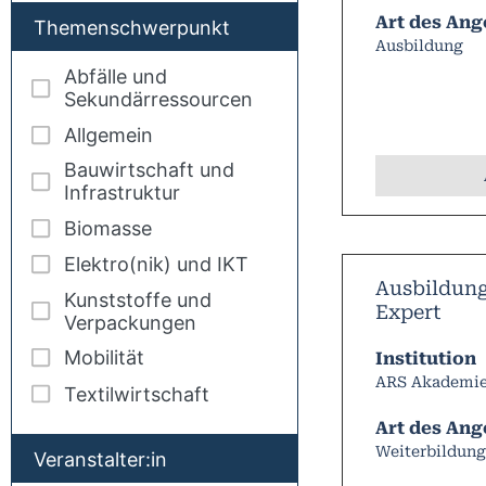
Art des Ang
Themenschwerpunkt
Ausbildung
Abfälle und
Sekundärressourcen
Allgemein
Bauwirtschaft und
Infrastruktur
Biomasse
Elektro(nik) und IKT
Ausbildun
Kunststoffe und
Expert
Verpackungen
Mobilität
Institution
ARS Akademi
Textilwirtschaft
Art des Ang
100
Weiterbildung
Veranstalter:in
results