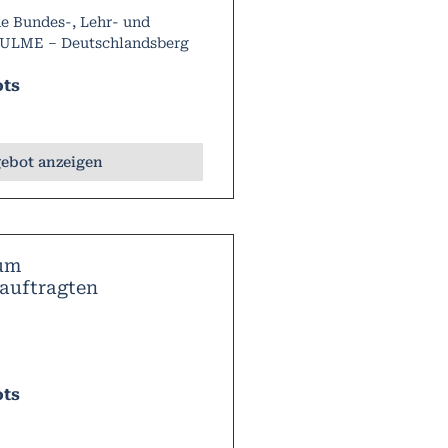
e Bundes-, Lehr- und
BULME – Deutschlandsberg
ots
ebot anzeigen
um
auftragten
ots