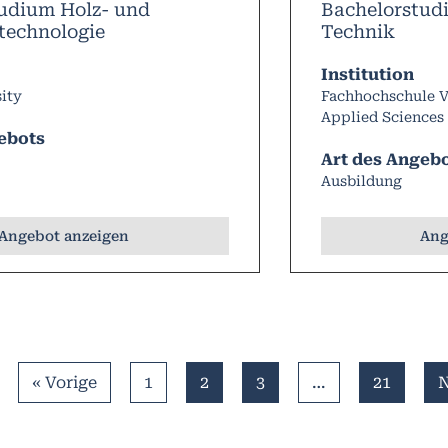
udium Holz- und
Bachelorstud
technologie
Technik
Institution
ity
Fachhochschule Vo
Applied Sciences
ebots
Art des Angeb
Ausbildung
Angebot anzeigen
Ang
« Vorige
1
2
3
…
21
N